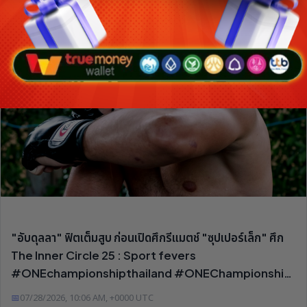
READ MORE
→
"อับดุลลา" ฟิตเต็มสูบ ก่อนเปิดศึกรีแมตช์ "ซุปเปอร์เล็ก" ศึก
The Inner Circle 25 : Sport fevers
#ONEchampionshipthailand #ONEChampionship
#ONELumpinee #ONEลุมพินี #TheInnerCircle
📅
07/28/2026, 10:06 AM, +0000 UTC