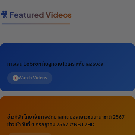
🎥 Featured Videos
การเล่น Lebron กับลูกชาย l วิเคราะห์บาสจริงจัง
Watch Videos
ข่าวกีฬา ไทย เจ้าภาพจัดบาสเกตบอลเยาวชนนานาชาติ 2567
ข่าวเช้า วันที่ 4 กรกฎาคม 2567 #NBT2HD