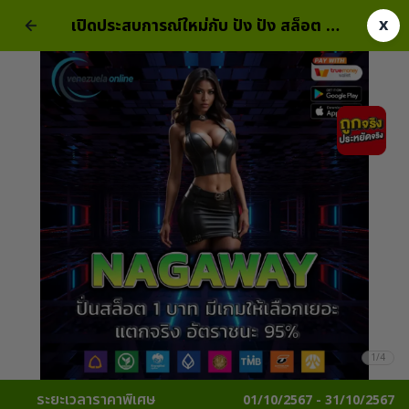
x
เปิดประสบการณ์ใหม่กับ ปัง ปัง สล็อต สล็
อตออนไลน์ เว็บตรง ระบบทันสมัยที่สุดในไ
ทย
1/4
ระยะเวลาราคาพิเศษ
01/10/2567 - 31/10/2567