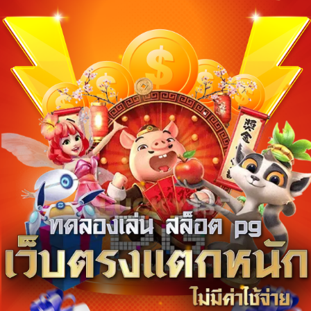
📅
07/27/2026, 03:01 PM, +0000 UTC
READ MORE
→
ข่าวมวยเด็ด วิกหมอชิต : ผลมวยไทย 7 สี 26 ก.ค.69 เอฟ35
ราชานนท์ vs แก่นศักดิ์ ส.ราชภูมิ
📅
07/25/2026, 11:44 PM, +0000 UTC