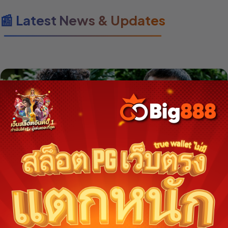
📰 Latest News & Updates
ONE ลุมพินี : นาบิล อานาน และ อับดุลลา ดายาคาเอฟ อวดฟิต
เต็มสูบ แท็กทีมล่าชัย