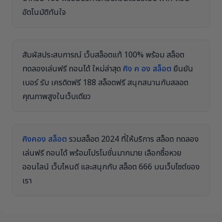
อัตโนมัติทันใจ
สัมผัสประสบการณ์ เว็บสล็อตแท้ 100% พร้อม สล็อต
ทดลองเล่นฟรี ถอนได้ ใหม่ล่าสุด
คิง ค อง สล็อต
ยืนยัน
เบอร์ รับ เครดิตฟรี 188 สล็อตฟรี สนุกสนานกับสลอต
คุณภาพสูงในเว็บเดียว
คิงคอง สล็อต
รวมสล็อต 2024 ที่ให้บริการ สล็อต ทดลอง
เล่นฟรี ถอนได้ พร้อมโปรโมชั่นมากมาย เลือกซื้อหวย
ออนไลน์ เว็บไหนดี และสนุกกับ สล็อต 666 บนเว็บไซต์ของ
เรา