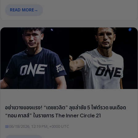
#TheInnerCircle25 #อับดุลลา #ซุปเปอร์เล็ก #ONE
#มวยONE #มวย #มวยไทย #สั
READ MORE
→
อย่าขวางของแรง! “เดชชวลิต” ลุยล่าชัย 5 ไฟต์รวด ชนเดือด
“ทอม คาสส์” ในรายการ The Inner Circle 21
📅
06/18/2026, 12:19 PM, +0000 UTC